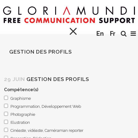
En
Fr
GESTION DES PROFILS
29 JUIN
GESTION DES PROFILS
If
Compétence(s)
you
Graphisme
are
Programmation, Développement Web
human,
Photographie
leave
Illustration
this
Cinéaste, vidéaste, Caméraman reporter
field