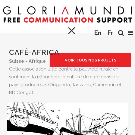
En
Fr
CAFÉ-AFRICA
VOIR TOUS NOS PROJETS
Suisse - Afrique
Cette association lutte contre la pauvreté rurale en
soutenant la relance de la culture de café dans les
pays producteurs (Ouganda, Tanzanie, Cameroun et
RD Congo).