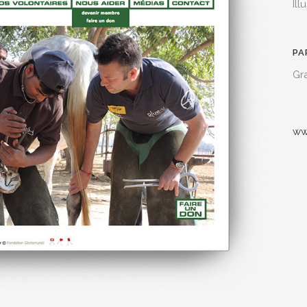
Ill
PA
Gra
ww